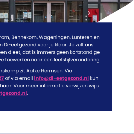
erom, Bennekom, Wageningen, Lunteren en
n Di-eetgezond voor je klaar. Je zult ons
een dieet, dat is immers geen kortstondige
e toewerken naar een leefstijlverandering.
rskamp zit Aafke Hermsen. Via
27
of via email
info@di-eetgezond.nl
kun
aar. Voor meer informatie verwijzen wij u
tgezond.nl
.