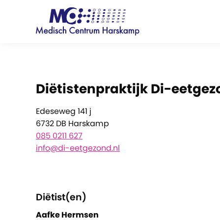
Diëtistenpraktijk Di-eetge
Edeseweg 141 j
6732 DB Harskamp
085 0211 627
info@di-eetgezond.nl
Diëtist(en)
Aafke Hermsen