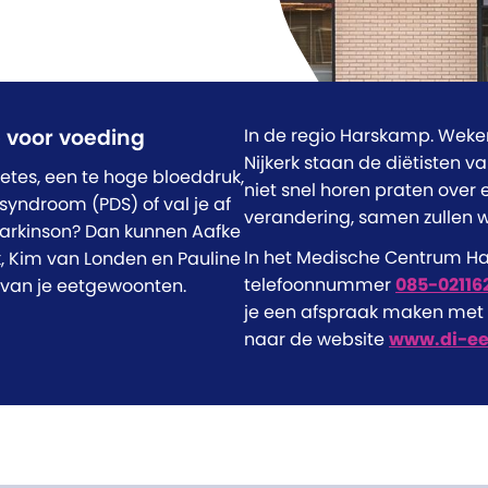
e voor voeding
In de regio Harskamp. Wek
Nijkerk staan de diëtisten va
betes, een te hoge bloeddruk,
niet snel horen praten over 
syndroom (PDS) of val je af
verandering, samen zullen w
 Parkinson? Dan kunnen Aafke
In het Medische Centrum Ha
, Kim van Londen en Pauline
telefoonnummer
085-02116
 van je eetgewoonten.
je een afspraak maken met h
naar de website
www.di-ee