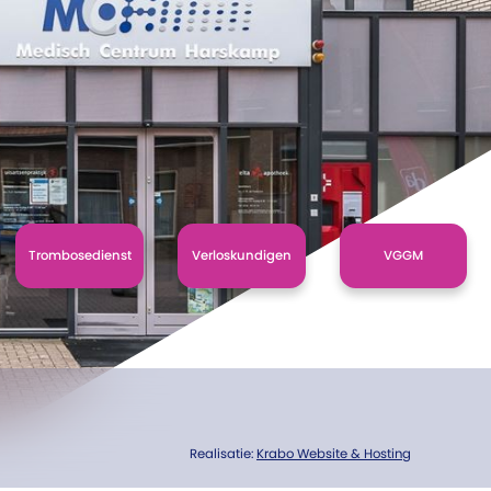
Trombosedienst
Verloskundigen
VGGM
Realisatie:
Krabo Website & Hosting