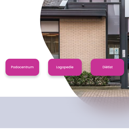
Podocentrum
Logopedie
Diëtist